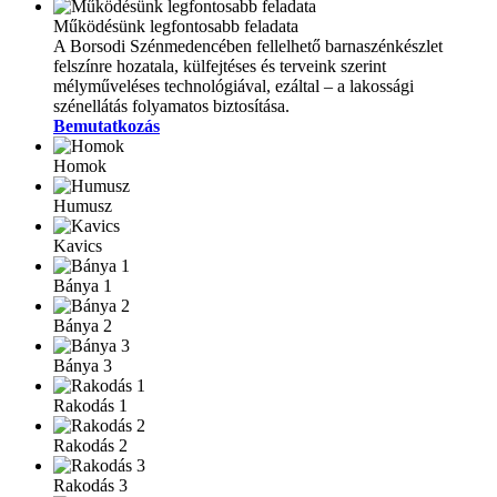
Működésünk legfontosabb feladata
A Borsodi Szénmedencében fellelhető barnaszénkészlet
felszínre hozatala, külfejtéses és terveink szerint
mélyműveléses technológiával, ezáltal – a lakossági
szénellátás folyamatos biztosítása.
Bemutatkozás
Homok
Humusz
Kavics
Bánya 1
Bánya 2
Bánya 3
Rakodás 1
Rakodás 2
Rakodás 3