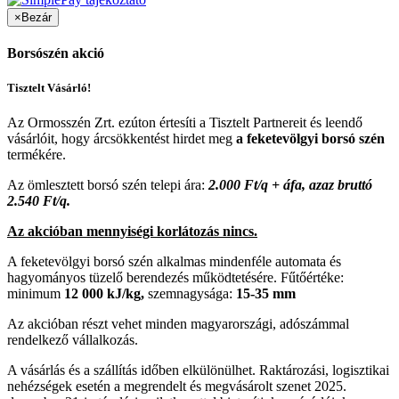
×
Bezár
Borsószén akció
Tisztelt Vásárló!
Az Ormosszén Zrt. ezúton értesíti a Tisztelt Partnereit és leendő
vásárlóit, hogy árcsökkentést hirdet meg
a feketevölgyi borsó szén
termékére.
Az ömlesztett borsó szén telepi ára:
2.000 Ft/q + áfa, azaz bruttó
2.540 Ft/q.
Az akcióban mennyiségi korlátozás nincs.
A feketevölgyi borsó szén alkalmas mindenféle automata és
hagyományos tüzelő berendezés működtetésére. Fűtőértéke:
minimum
12 000 kJ/kg,
szemnagysága:
15-35 mm
Az akcióban részt vehet minden magyarországi, adószámmal
rendelkező vállalkozás.
A vásárlás és a szállítás időben elkülönülhet. Raktározási, logisztikai
nehézségek esetén a megrendelt és megvásárolt szenet 2025.