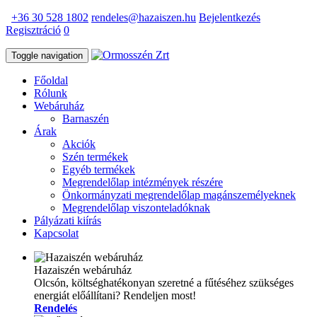
+36 30 528 1802
rendeles@hazaiszen.hu
Bejelentkezés
Regisztráció
0
Toggle navigation
Főoldal
Rólunk
Webáruház
Barnaszén
Árak
Akciók
Szén termékek
Egyéb termékek
Megrendelőlap intézmények részére
Önkormányzati megrendelőlap magánszemélyeknek
Megrendelőlap viszonteladóknak
Pályázati kiírás
Kapcsolat
Hazaiszén webáruház
Olcsón, költséghatékonyan szeretné a fűtéséhez szükséges
energiát előállítani? Rendeljen most!
Rendelés