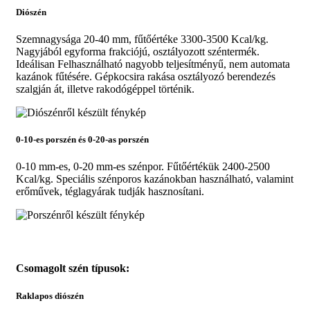
Diószén
Szemnagysága 20-40 mm, fűtőértéke 3300-3500 Kcal/kg.
Nagyjából egyforma frakciójú, osztályozott széntermék.
Ideálisan Felhasználható nagyobb teljesítményű, nem automata
kazánok fűtésére. Gépkocsira rakása osztályozó berendezés
szalgján át, illetve rakodógéppel történik.
0-10-es porszén és 0-20-as porszén
0-10 mm-es, 0-20 mm-es szénpor. Fűtőértékük 2400-2500
Kcal/kg. Speciális szénporos kazánokban használható, valamint
erőművek, téglagyárak tudják hasznosítani.
Csomagolt szén típusok:
Raklapos diószén