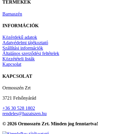
TERMÉKEK
Barnaszén
INFORMÁCIÓK
Közérdekű adatok
Adatvédelmi tájékoztató
Szállítási információk
Általános szerződési feltételek
Közzétételi listák
Kapcsolat
KAPCSOLAT
Ormosszén Zrt
3721 Felsőnyárád
+36 30 528 1802
rendeles@hazaiszen.hu
© 2026 Ormosszén Zrt. Minden jog fenntartva!