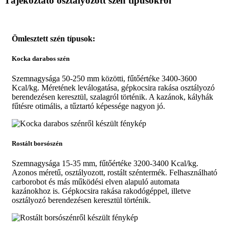
Tájékoztató osztályozott szén típusokról
Ömlesztett szén típusok:
Kocka darabos szén
Szemnagysága 50-250 mm közötti, fűtőértéke 3400-3600
Kcal/kg. Méretének leválogatása, gépkocsira rakása osztályozó
berendezésen keresztül, szalagról történik. A kazánok, kályhák
fűtésre otimális, a tűztartó képessége nagyon jó.
Rostált borsószén
Szemnagysága 15-35 mm, fűtőértéke 3200-3400 Kcal/kg.
Azonos méretű, osztályozott, rostált széntermék. Felhasználható
carborobot és más működési elven alapuló automata
kazánokhoz is. Gépkocsira rakása rakodógéppel, illetve
osztályozó berendezésen keresztül történik.