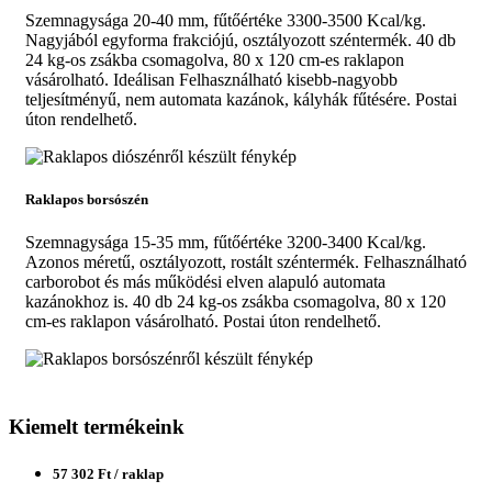
Szemnagysága 20-40 mm, fűtőértéke 3300-3500 Kcal/kg.
Nagyjából egyforma frakciójú, osztályozott széntermék. 40 db
24 kg-os zsákba csomagolva, 80 x 120 cm-es raklapon
vásárolható. Ideálisan Felhasználható kisebb-nagyobb
teljesítményű, nem automata kazánok, kályhák fűtésére. Postai
úton rendelhető.
Raklapos borsószén
Szemnagysága 15-35 mm, fűtőértéke 3200-3400 Kcal/kg.
Azonos méretű, osztályozott, rostált széntermék. Felhasználható
carborobot és más működési elven alapuló automata
kazánokhoz is. 40 db 24 kg-os zsákba csomagolva, 80 x 120
cm-es raklapon vásárolható. Postai úton rendelhető.
Kiemelt termékeink
57 302 Ft / raklap